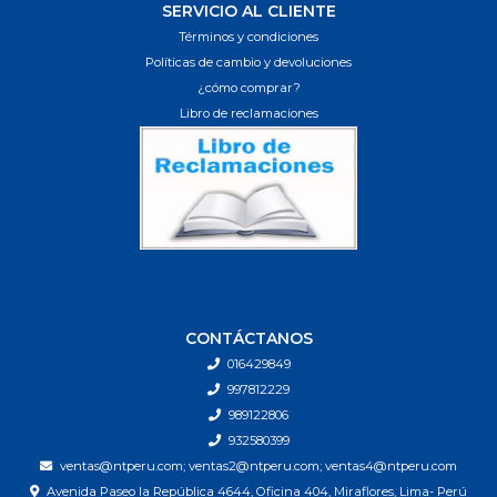
SERVICIO AL CLIENTE
Términos y condiciones
Políticas de cambio y devoluciones
¿cómo comprar?
Libro de reclamaciones
CONTÁCTANOS
016429849
997812229
989122806
932580399
ventas@ntperu.com; ventas2@ntperu.com; ventas4@ntperu.com
Avenida Paseo la República 4644, Oficina 404, Miraflores, Lima- Perú