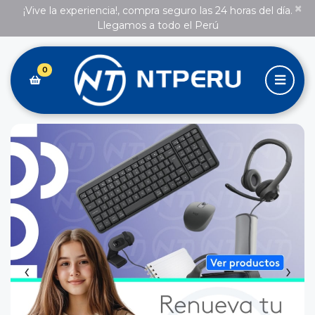
×
¡Vive la experiencia!, compra seguro las 24 horas del día.
Llegamos a todo el Perú
0
‹
›