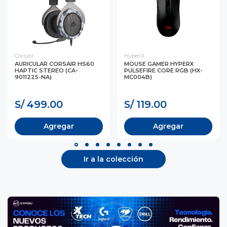
Corsair
HyperX
AURICULAR CORSAIR HS60
MOUSE GAMER HYPERX
HAPTIC STEREO (CA-
PULSEFIRE CORE RGB (HX-
9011225-NA)
MC004B)
S/ 499.00
S/ 119.00
Agregar
Agregar
Ir a la colección