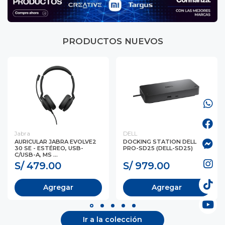
PRODUCTOS NUEVOS
Jabra
DELL
AURICULAR JABRA EVOLVE2
DOCKING STATION DELL
30 SE - ESTÉREO, USB-
PRO-SD25 (DELL-SD25)
C/USB-A, MS ...
S/ 479.00
S/ 979.00
Agregar
Agregar
Ir a la colección