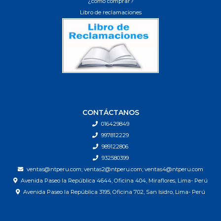
¿cómo comprar?
Libro de reclamaciones
CONTÁCTANOS
016429849
997812229
989122806
932580399
ventas@ntperu.com; ventas2@ntperu.com; ventas4@ntperu.com
Avenida Paseo la República 4644, Oficina 404, Miraflores, Lima- Perú
Avenida Paseo la República 3195, Oficina 702, San Isidro, Lima- Perú