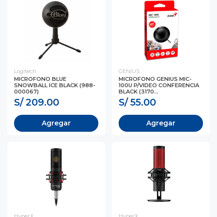
Logitech
GENIUS
MICROFONO BLUE
MICROFONO GENIUS MIC-
SNOWBALL ICE BLACK (988-
100U P/VIDEO CONFERENCIA
000067)
BLACK (3170...
S/ 209.00
S/ 55.00
Agregar
Agregar
HyperX
HyperX