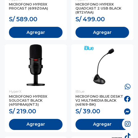
MICROFONO HYPERX
MICROFONO HYPERX
PROCAST (699Z0AA)
QUADCAST 2 USB BLACK
(872V1AA)
S/ 589.00
S/ 499.00
Agregar
Agregar
HyperX
IBlue
MICROFONO HYPERX
MICROFONO IBLUE DESKTOP
SOLOCAST BLACK
V2 MULTIMEDIA BLACK
(4P5P8AA)(NT3)
(46169-BK)
S/ 219.00
S/ 39.00
Agregar
Agregar