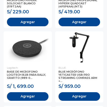
MICROFONO HYPERX
MICROFONO PROFESIONAL
SOLOCAST BLANCO
HYPERX QUADCAST
(519T2AA)
(4P5P6AA) (NT3)
S/ 229.00
S/ 419.00
Agregar
Agregar
Logitech
BLUE
BASE DE MICROFONO
BLUE MICRÓFONO
LOGITECH B2B PARA RALLY,
YETICASTER USB PRO
GRAFITO (989-0...
STREAMING COMPASS ARM
+...
S/ 1, 699.00
S/ 959.00
Agregar
Agregar