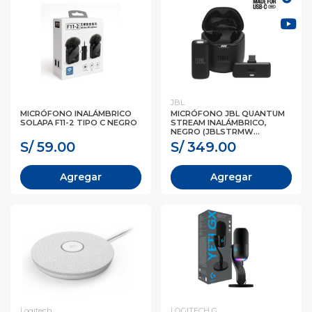
JBL
MICRÓFONO INALÁMBRICO
MICRÓFONO JBL QUANTUM
SOLAPA F11-2 TIPO C NEGRO
STREAM INALÁMBRICO,
NEGRO (JBLSTRMW...
S/ 59.00
S/ 349.00
Agregar
Agregar
Logitech
LOGITECH G