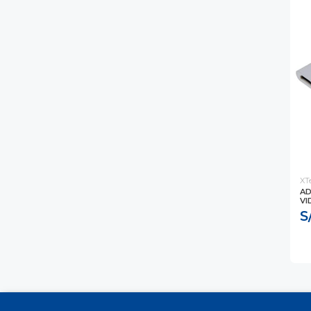
XT
AD
VI
S