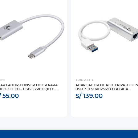
ech
TRIPP-LITE
APTADOR CONVERTIDOR PARA
ADAPTADOR DE RED TRIPP-LITE N
DEO XTECH - USB TYPE C (XTC-...
USB 3.0 SUPERSPEED A GIGA...
/ 55.00
S/ 139.00