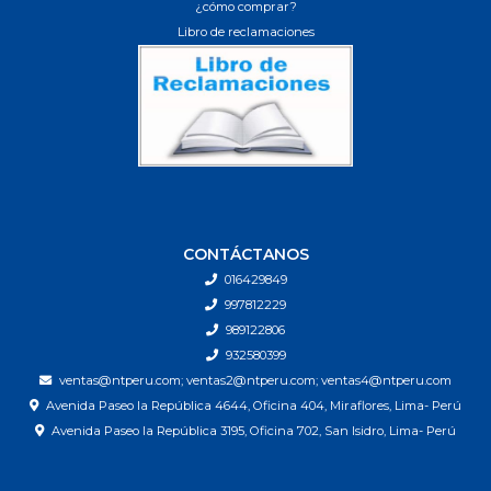
¿cómo comprar?
Libro de reclamaciones
CONTÁCTANOS
016429849
997812229
989122806
932580399
ventas@ntperu.com; ventas2@ntperu.com; ventas4@ntperu.com
Avenida Paseo la República 4644, Oficina 404, Miraflores, Lima- Perú
Avenida Paseo la República 3195, Oficina 702, San Isidro, Lima- Perú