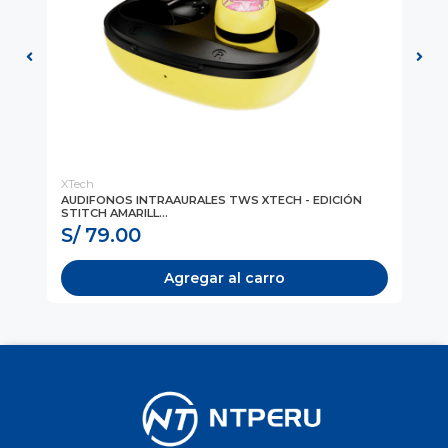
XTech
NE
AUDIFONOS INTRAAURALES TWS XTECH - EDICIÓN
MO
STITCH AMARILL...
EDI
S/ 79.00
S
Agregar al carro