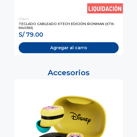
XTech
NE
TECLADO CABLEADO XTECH EDICIÓN IRONMAN (XTK-
MO
M401IM)
EDI
S/ 79.00
S
Agregar al carro
Accesorios