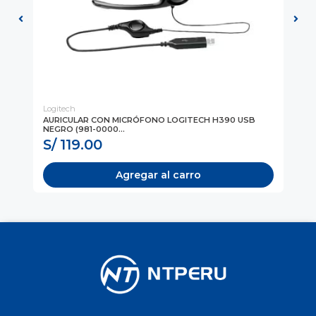
Logitech
Kli
AL,
AURICULAR CON MICRÓFONO LOGITECH H390 USB
AU
NEGRO (981-0000...
AZU
S/ 119.00
S
Agregar al carro