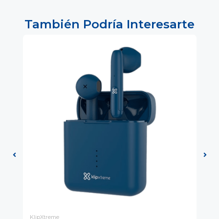
También Podría Interesarte
KlipXtreme
Kli