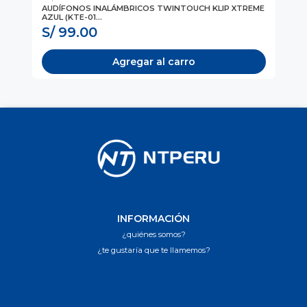
AL,
AUDÍFONOS INALÁMBRICOS TWINTOUCH KLIP XTREME
AU
AZUL (KTE-01...
NE
S/ 99.00
S
Agregar al carro
INFORMACIÓN
¿quiénes somos?
¿te gustaría que te llamemos?