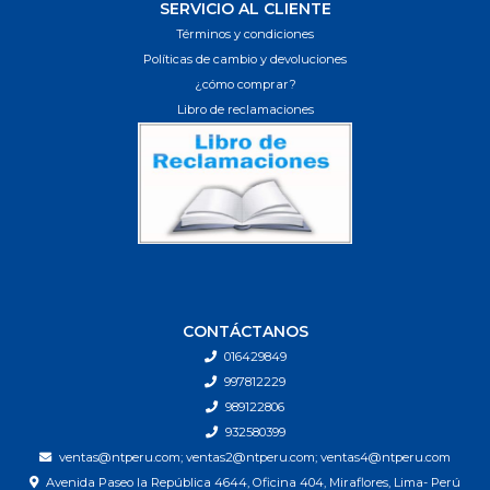
SERVICIO AL CLIENTE
Términos y condiciones
Políticas de cambio y devoluciones
¿cómo comprar?
Libro de reclamaciones
CONTÁCTANOS
016429849
997812229
989122806
932580399
ventas@ntperu.com; ventas2@ntperu.com; ventas4@ntperu.com
Avenida Paseo la República 4644, Oficina 404, Miraflores, Lima- Perú