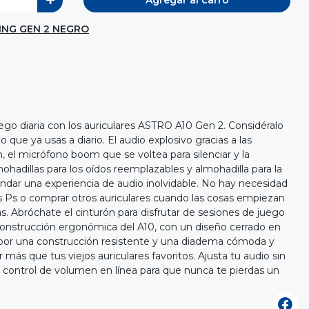
Agregar al carro
ING GEN 2 NEGRO
ego diaria con los auriculares ASTRO A10 Gen 2. Considéralo
 que ya usas a diario. El audio explosivo gracias a las
el micrófono boom que se voltea para silenciar y la
hadillas para los oídos reemplazables y almohadilla para la
dar una experiencia de audio inolvidable. No hay necesidad
s Ps o comprar otros auriculares cuando las cosas empiezan
s. Abróchate el cinturón para disfrutar de sesiones de juego
 construcción ergonómica del A10, con un diseño cerrado en
o por una construcción resistente y una diadema cómoda y
 más que tus viejos auriculares favoritos. Ajusta tu audio sin
 control de volumen en línea para que nunca te pierdas un