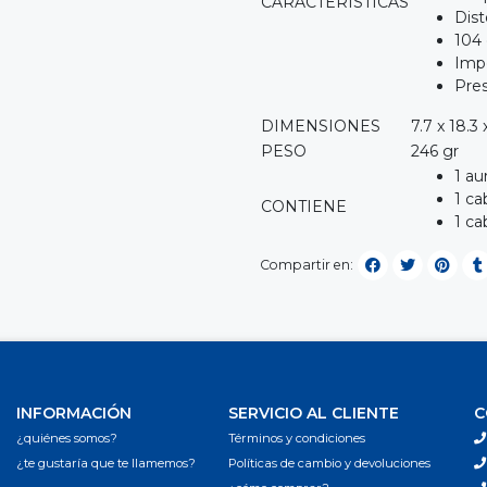
CARACTERISTICAS
Dist
104 
Imp
Pres
DIMENSIONES
7.7 x 18.3
PESO
246 gr
1 au
1 ca
CONTIENE
1 ca
Compartir en:
INFORMACIÓN
SERVICIO AL CLIENTE
C
¿quiénes somos?
Términos y condiciones
¿te gustaría que te llamemos?
Políticas de cambio y devoluciones