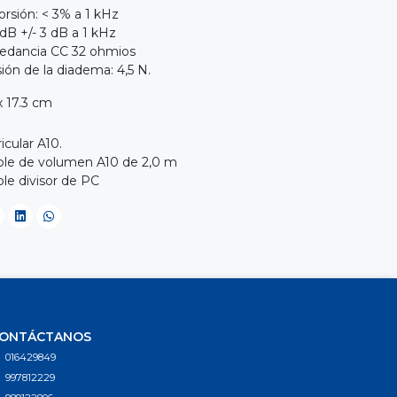
orsión: < 3% a 1 kHz
dB +/- 3 dB a 1 kHz
edancia CC 32 ohmios
ión de la diadema: 4,5 N.
 x 17.3 cm
ricular A10.
ble de volumen A10 de 2,0 m
ble divisor de PC
ONTÁCTANOS
016429849
997812229