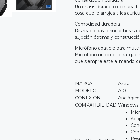
Construcción duradera
Un chasis duradero con una ba
cosa que le arrojes a los auricu
Comodidad duradera
Diseñado para brindar horas 
sujeción óptima y construcción
Micrófono abatible para mute
Micrófono unidireccional que s
que siempre esté al mando d
MARCA
Astro
MODELO
A10
CONEXION
Analógic
COMPATIBILIDAD
Windows,
Micr
Acop
Cone
Con
Resp