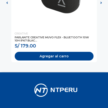
CREATIVE
CR
PARLANTE CREATIVE MUVO FLEX - BLUETOOTH 10W
PA
10H IP67 BLAC...
10H
S/ 179.00
S
Agregar al carro