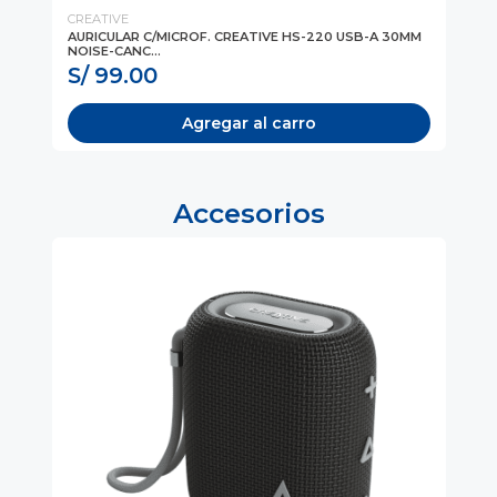
CREATIVE
CR
 BT
AURICULAR C/MICROF. CREATIVE HS-220 USB-A 30MM
AU
NOISE-CANC...
30
S/ 99.00
S
Agregar al carro
Accesorios