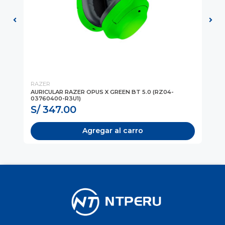
RAZER
RA
M
AURICULAR RAZER OPUS X GREEN BT 5.0 (RZ04-
AU
03760400-R3U1)
BL
S/ 347.00
S
Agregar al carro