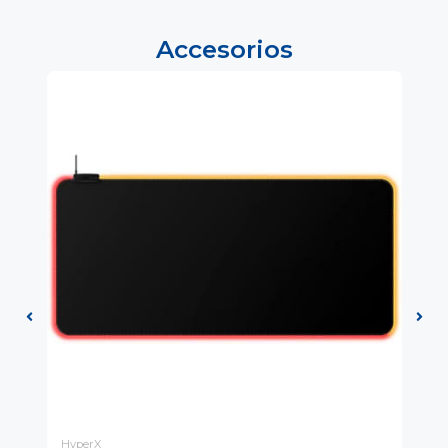
Accesorios
HyperX
Hy