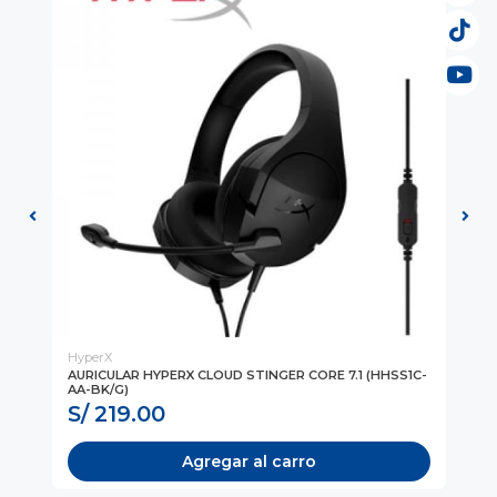
HyperX
Hy
O
AURICULAR HYPERX CLOUD STINGER CORE 7.1 (HHSS1C-
AU
AA-BK/G)
(6
S/ 219.00
S
Agregar al carro