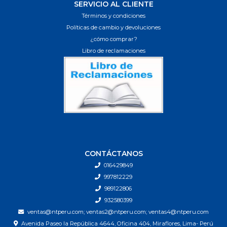
SERVICIO AL CLIENTE
Términos y condiciones
Políticas de cambio y devoluciones
¿cómo comprar?
Libro de reclamaciones
CONTÁCTANOS
016429849
997812229
989122806
932580399
ventas@ntperu.com; ventas2@ntperu.com; ventas4@ntperu.com
Avenida Paseo la República 4644, Oficina 404, Miraflores, Lima- Perú