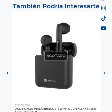
También Podría Interesarte
AGOTADO
KlipXtreme
GE
T
AUDÍFONOS INALÁMBRICOS TWINTOUCH KLIP XTREME
AU
NEGRO (KTE-0...
USB