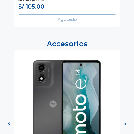
S/ 105.00
S
Agotado
Accesorios