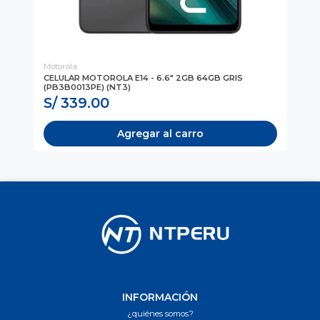
Motorola
Mot
CELULAR MOTOROLA E14 - 6.6" 2GB 64GB GRIS
CE
(PB3B0013PE) (NT3)
(PB
S/ 339.00
S
Agregar al carro
INFORMACIÓN
¿quiénes somos?