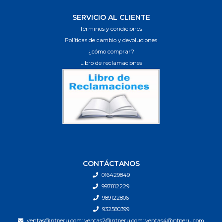
SERVICIO AL CLIENTE
Términos y condiciones
Políticas de cambio y devoluciones
¿cómo comprar?
Libro de reclamaciones
CONTÁCTANOS
016429849
997812229
989122806
932580399
ventas@ntperu.com; ventas2@ntperu.com; ventas4@ntperu.com