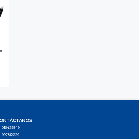
A
ONTÁCTANOS
016429849
997812229