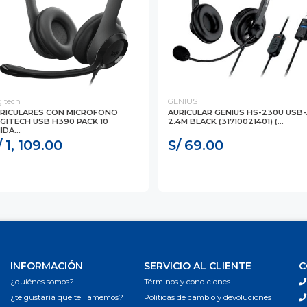
gitech
GENIUS
RICULARES CON MICROFONO
AURICULAR GENIUS HS-230U USB-
GITECH USB H390 PACK 10
2.4M BLACK (31710021401) (...
IDA...
/ 1, 109.00
S/ 69.00
INFORMACIÓN
SERVICIO AL CLIENTE
C
¿quiénes somos?
Términos y condiciones
¿te gustaría que te llamemos?
Políticas de cambio y devoluciones