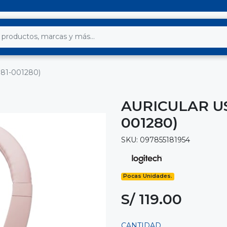
(981-001280)
AURICULAR US
001280)
SKU: 097855181954
Pocas Unidades.
S/ 119.00
CANTIDAD