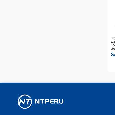
Lo
AU
LO
UN
S