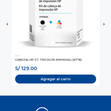
HP
HP
CABEZAL HP GT TRICOLOR (M0H50AL) (NT18)
CA
(X4
S/ 129.00
S
Agregar al carro