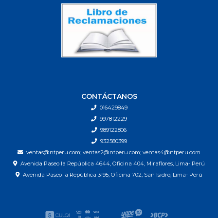
CONTÁCTANOS
016429849
997812229
989122806
932580399
ventas@ntperu.com; ventas2@ntperu.com; ventas4@ntperu.com
Avenida Paseo la República 4644, Oficina 404, Miraflores, Lima- Perú
Avenida Paseo la República 3195, Oficina 702, San Isidro, Lima- Perú