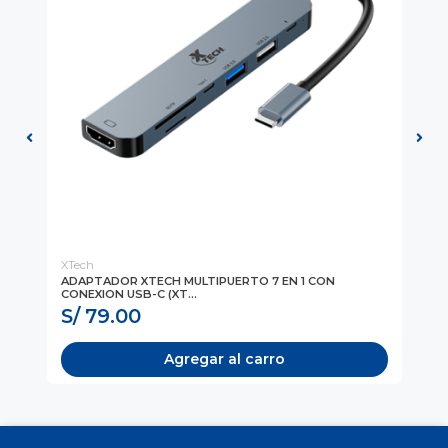
XTech
TA
ADAPTADOR XTECH MULTIPUERTO 7 EN 1 CON
CA
CONEXION USB-C (XT...
KE
S/ 79.00
S
Agregar al carro