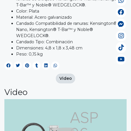
T-Bar™ y Noble® WEDGELOCK®.
Color: Plata
Material: Acero galvanizado
Candado Compatibilidad de ranuras: Kensington®
Nano, Kensington® T-Bar™ y Noble®
WEDGELOCK®.
Candado Tipo: Combinación
Dimensiones: 4,8 x 1,8 x 3,48 cm
Peso: 0,15 kg
Video
Video