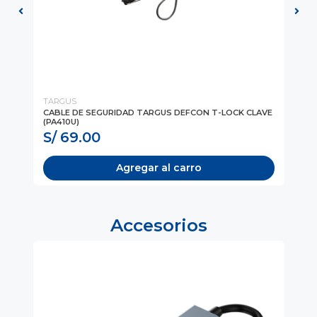
TARGUS
TA
AVE
CABLE DE SEGURIDAD TARGUS DEFCON T-LOCK CLAVE
CA
(PA410U)
4 D
S/ 69.00
S
Agregar al carro
Accesorios