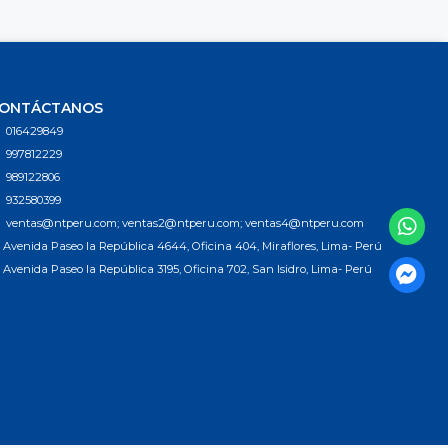
ONTÁCTANOS
016429849
997812229
989122806
932580399
ventas@ntperu.com; ventas2@ntperu.com; ventas4@ntperu.com
Avenida Paseo la República 4644, Oficina 404, Miraflores, Lima- Perú
Avenida Paseo la República 3195, Oficina 702, San Isidro, Lima- Perú