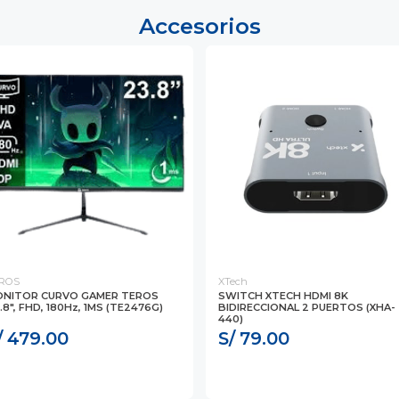
Accesorios
ROS
XTech
NITOR CURVO GAMER TEROS
SWITCH XTECH HDMI 8K
.8", FHD, 180Hz, 1MS (TE2476G)
BIDIRECCIONAL 2 PUERTOS (XHA-
440)
/ 479.00
S/ 79.00