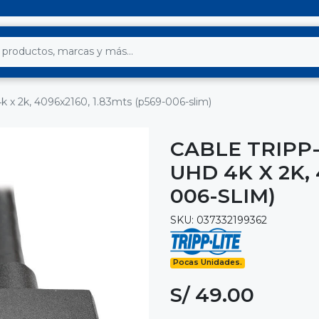
4k x 2k, 4096x2160, 1.83mts (p569-006-slim)
CABLE TRIPP-
UHD 4K X 2K, 
006-SLIM)
SKU: 037332199362
Pocas Unidades.
S/ 49.00