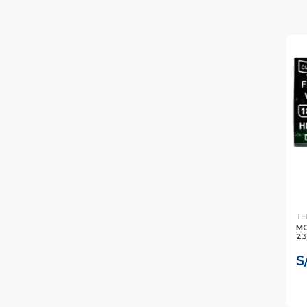
TE
MO
23
S