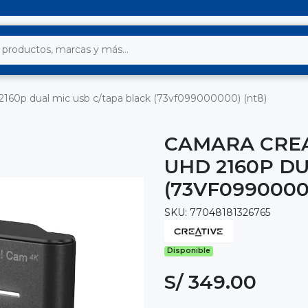
 2160p dual mic usb c/tapa black (73vf099000000) (nt8)
CAMARA CREA
UHD 2160P D
(73VF0990000
SKU: 77048181326765
Disponible
S/ 349.00