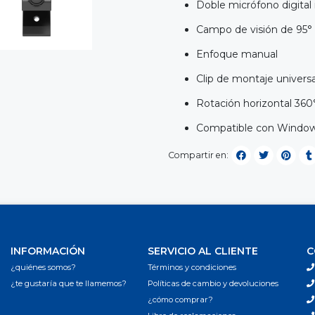
Doble micrófono digital
Campo de visión de 95°
Enfoque manual
Clip de montaje universa
Rotación horizontal 360°
Compatible con Windo
Compartir en:
INFORMACIÓN
SERVICIO AL CLIENTE
C
¿quiénes somos?
Términos y condiciones
¿te gustaría que te llamemos?
Políticas de cambio y devoluciones
¿cómo comprar?