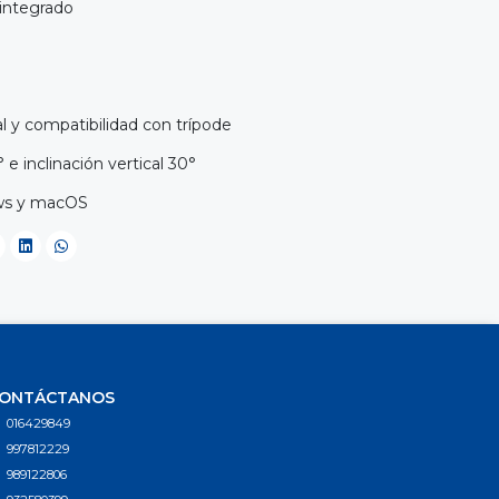
 integrado
l y compatibilidad con trípode
 e inclinación vertical 30°
ws y macOS
ONTÁCTANOS
016429849
997812229
989122806