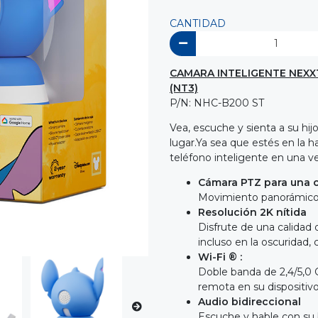
CANTIDAD
CAMARA INTELIGENTE NEXXT
(NT3)
P/N: NHC-B200 ST
Vea, escuche y sienta a su hi
lugar.Ya sea que estés en la ha
teléfono inteligente en una v
Cámara PTZ para una c
Movimiento panorámico, i
Resolución 2K nítida
Disfrute de una calidad 
incluso en la oscuridad,
Wi-Fi ® :
Doble banda de 2,4/5,0 
remota en su dispositiv
Audio bidireccional
Escuche y hable con su 