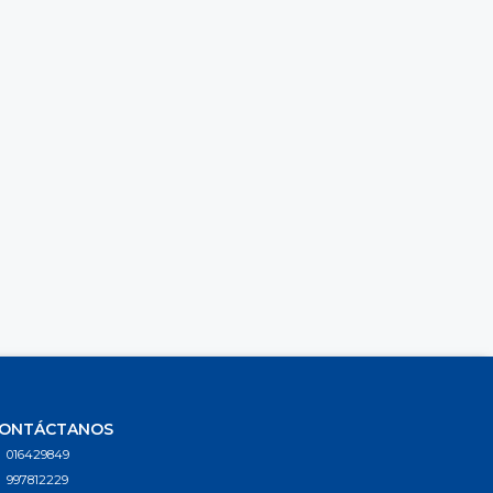
ONTÁCTANOS
016429849
997812229