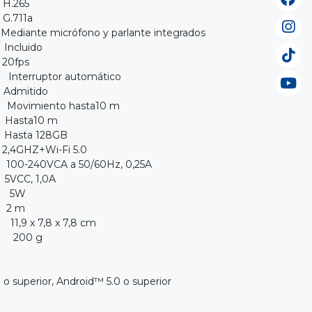
H.265
.711a
ante micrófono y parlante integrados
cluido
20fps
tor automático
Admitido
vimiento hasta10 m
asta10 m
asta 128GB
,4GHZ+Wi-Fi 5.0
A a 50/60Hz, 0,25A
 1,0A
 5W
n 2 m
 7,8 x 7,8 cm
0 g
0 o superior, Android™ 5.0 o superior