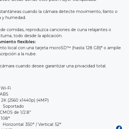
nstantáneas cuando la cámara detecte movimiento, llanto o
a y humedad.
 de comidas, reproduzca canciones de cuna relajantes o
cturna, todo desde la aplicación.
iento flexibles:
nto local con una tarjeta microSD™ (hasta 128 GB)* o amplíe
cripción a la nube.
 cámara cuando desee garantizar una privacidad total.
Wi-Fi
 ABS
0 x1440p) (4MP)
tado
S de 1/2.8”
108°
al: 350° / Vertical: 52°