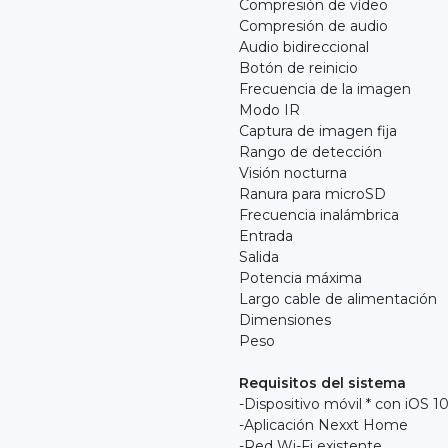
Compresión de vídeo 
Compresión de audio G
Audio bidireccional Medi
Botón de reinicio In
Frecuencia de la imagen 
Modo IR Interrup
Captura de imagen fija 
Rango de detección Mo
Visión nocturna H
Ranura para microSD H
Frecuencia inalámbrica 2
Entrada 100-240VC
Salida 5VCC,
Potencia máxima
Largo cable de alimentació
Dimensiones 11,9 x
Peso 20
Requisitos del sistema
-Dispositivo móvil * con iOS 1
-Aplicación Nexxt Home
-Red Wi-Fi existente