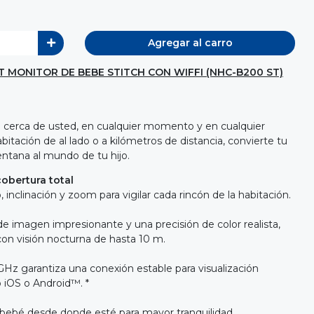
Agregar al carro
 MONITOR DE BEBE STITCH CON WIFFI (NHC-B200 ST)
jo cerca de usted, en cualquier momento y en cualquier
bitación de al lado o a kilómetros de distancia, convierte tu
entana al mundo de tu hijo.
obertura total
nclinación y zoom para vigilar cada rincón de la habitación.
de imagen impresionante y una precisión de color realista,
 con visión nocturna de hasta 10 m.
GHz garantiza una conexión estable para visualización
o iOS o Android™. *
bebé desde donde esté para mayor tranquilidad.