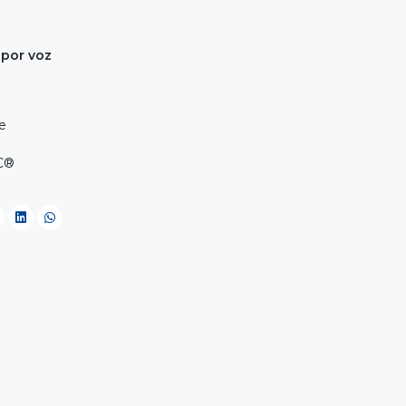
 por voz
te
-C®