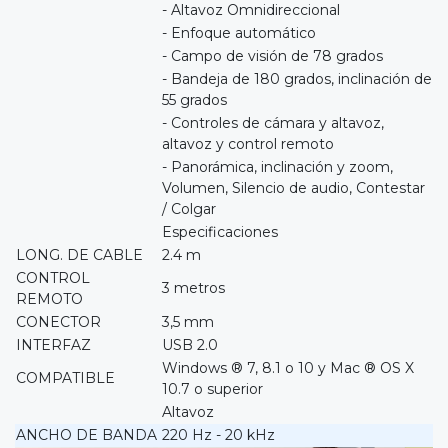
- Altavoz Omnidireccional
- Enfoque automático
- Campo de visión de 78 grados
- Bandeja de 180 grados, inclinación de
55 grados
- Controles de cámara y altavoz,
altavoz y control remoto
- Panorámica, inclinación y zoom,
Volumen, Silencio de audio, Contestar
/ Colgar
Especificaciones
LONG. DE CABLE
2.4 m
CONTROL
3 metros
REMOTO
CONECTOR
3,5 mm
INTERFAZ
USB 2.0
Windows ® 7, 8.1 o 10 y Mac ® OS X
COMPATIBLE
10.7 o superior
Altavoz
ANCHO DE BANDA
220 Hz - 20 kHz