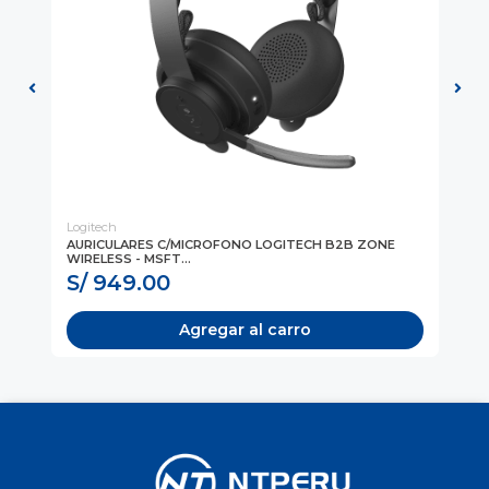
Logitech
Log
AURICULARES C/MICROFONO LOGITECH B2B ZONE
CO
WIRELESS - MSFT...
VI
S/ 949.00
S
Agregar al carro