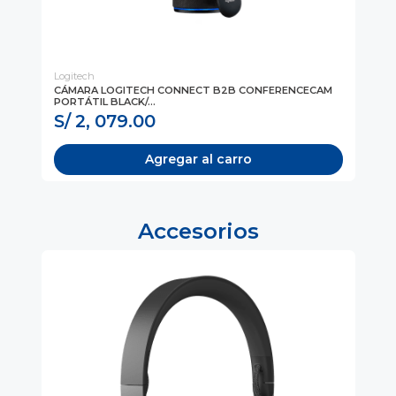
Logitech
Log
CÁMARA LOGITECH CONNECT B2B CONFERENCECAM
CÁ
PORTÁTIL BLACK/...
(96
S/ 2, 079.00
S/
Agregar al carro
Accesorios