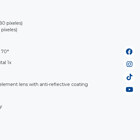
80 píxeles)
píxeles)
: 70°
al 1x
element lens with anti-reflective coating
y