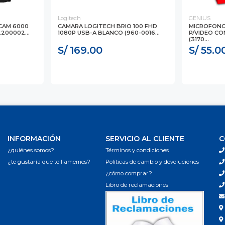
Logitech
GENIUS
CAM 6000
CAMARA LOGITECH BRIO 100 FHD
MICROFONO 
2200002...
1080P USB-A BLANCO (960-0016...
P/VIDEO CO
(3170...
S/ 169.00
S/ 55.0
INFORMACIÓN
SERVICIO AL CLIENTE
C
¿quiénes somos?
Términos y condiciones
¿te gustaría que te llamemos?
Políticas de cambio y devoluciones
¿cómo comprar?
Libro de reclamaciones