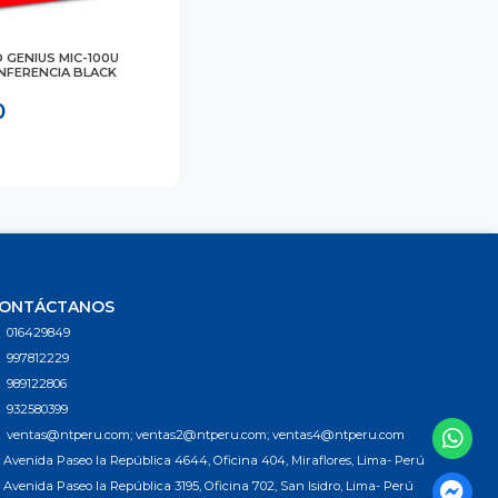
GENIUS MIC-100U
NFERENCIA BLACK
0
ONTÁCTANOS
016429849
997812229
989122806
932580399
ventas@ntperu.com; ventas2@ntperu.com; ventas4@ntperu.com
Avenida Paseo la República 4644, Oficina 404, Miraflores, Lima- Perú
Avenida Paseo la República 3195, Oficina 702, San Isidro, Lima- Perú