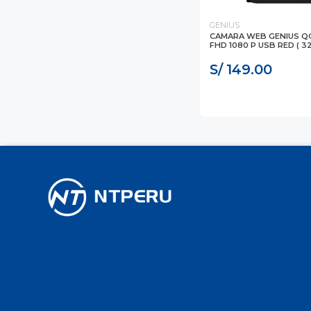
GENIUS
CAMARA WEB GENIUS Q
FHD 1080 P USB RED ( 3
S/ 149.00