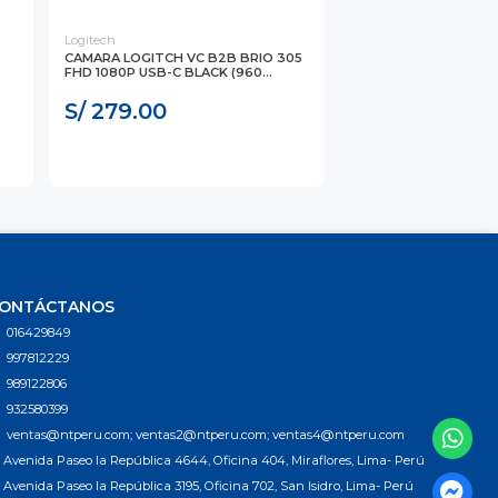
Logitech
CAMARA LOGITCH VC B2B BRIO 305
FHD 1080P USB-C BLACK (960...
S/ 279.00
ONTÁCTANOS
016429849
997812229
989122806
932580399
ventas@ntperu.com; ventas2@ntperu.com; ventas4@ntperu.com
Avenida Paseo la República 4644, Oficina 404, Miraflores, Lima- Perú
Avenida Paseo la República 3195, Oficina 702, San Isidro, Lima- Perú