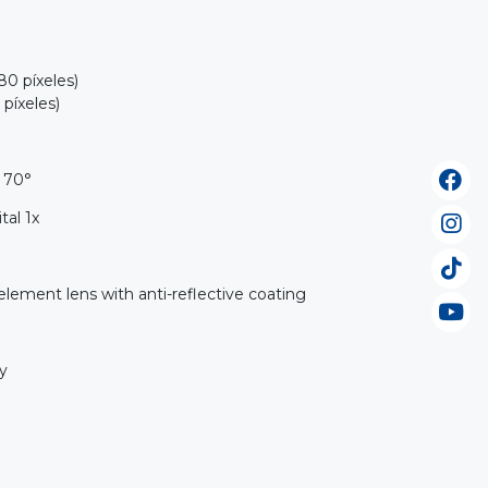
80 píxeles)
píxeles)
: 70°
al 1x
element lens with anti-reflective coating
y