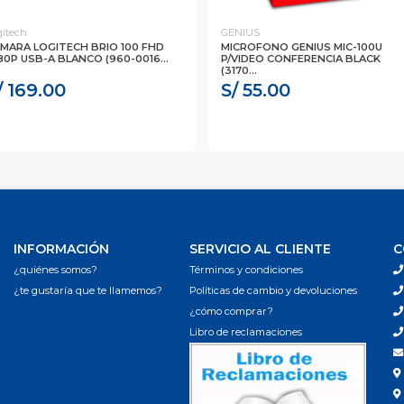
gitech
GENIUS
MARA LOGITECH BRIO 100 FHD
MICROFONO GENIUS MIC-100U
80P USB-A BLANCO (960-0016...
P/VIDEO CONFERENCIA BLACK
(3170...
/ 169.00
S/ 55.00
INFORMACIÓN
SERVICIO AL CLIENTE
C
¿quiénes somos?
Términos y condiciones
¿te gustaría que te llamemos?
Políticas de cambio y devoluciones
¿cómo comprar?
Libro de reclamaciones