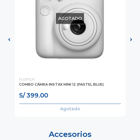
AGOTADO
FUJIFILM
Log
EN
COMBO CÁMRA INSTAX MINI 12 (PASTEL BLUE)
CA
UN
S/ 399.00
S
Agotado
Accesorios