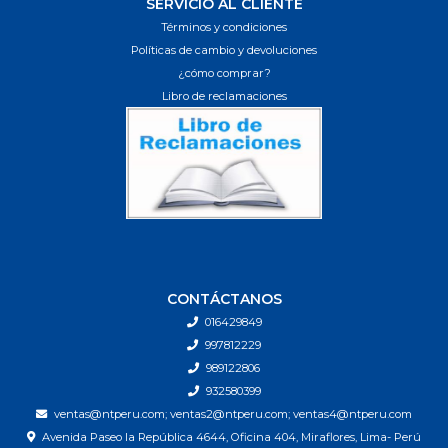
SERVICIO AL CLIENTE
Términos y condiciones
Políticas de cambio y devoluciones
¿cómo comprar?
Libro de reclamaciones
CONTÁCTANOS
016429849
997812229
989122806
932580399
ventas@ntperu.com; ventas2@ntperu.com; ventas4@ntperu.com
Avenida Paseo la República 4644, Oficina 404, Miraflores, Lima- Perú