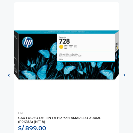
HP
HP
)
CARTUCHO DE TINTA HP 728 AMARILLO 300ML
CA
(F9K15A) (NT18)
(C
S/ 899.00
S