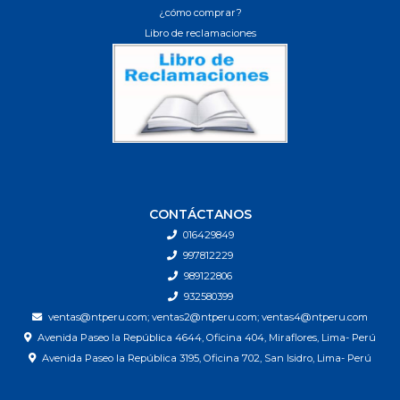
¿cómo comprar?
Libro de reclamaciones
CONTÁCTANOS
016429849
997812229
989122806
932580399
ventas@ntperu.com; ventas2@ntperu.com; ventas4@ntperu.com
Avenida Paseo la República 4644, Oficina 404, Miraflores, Lima- Perú
Avenida Paseo la República 3195, Oficina 702, San Isidro, Lima- Perú