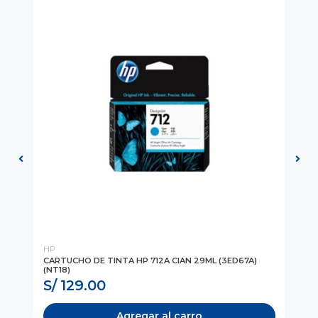
HP
HP
A)
CARTUCHO DE TINTA HP 712A CIAN 29ML (3ED67A)
CA
(NT18)
(N
S/ 129.00
S
Agregar al carro