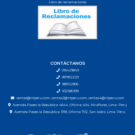
Libro de reclamaciones
CONTÁCTANOS
016429849
997812229
989122806
932580399
ventas@ntperu.com; ventas2@ntperu.com; ventas4@ntperu.com
Avenida Paseo la República 4644, Oficina 404, Miraflores, Lima- Perú
Avenida Paseo la República 3195, Oficina 702, San Isidro, Lima- Perú