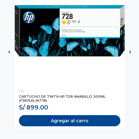
HP
HP
)
CARTUCHO DE TINTA HP 728 AMARILLO 300ML
CA
(F9K15A) (NT18)
S/ 899.00
S
Agregar al carro