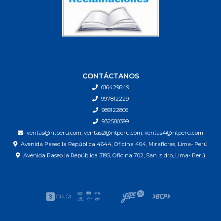
CONTÁCTANOS
016429849
997812229
989122806
932580399
ventas@ntperu.com; ventas2@ntperu.com; ventas4@ntperu.com
Avenida Paseo la República 4644, Oficina 404, Miraflores, Lima- Perú
Avenida Paseo la República 3195, Oficina 702, San Isidro, Lima- Perú