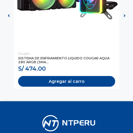
Cougar
Co
SISTEMA DE ENFRIAMIENTO LIQUIDO COUGAR AQUA
CA
280 ARGB (3MA...
(3
S/ 474.00
S
Agregar al carro