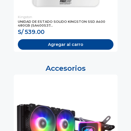
Kingston
AN
AN
UNIDAD DE ESTADO SOLIDO KINGSTON SSD A400
CA
480GB (SA400S37...
X5,
S/ 539.00
S
Agregar al carro
Accesorios