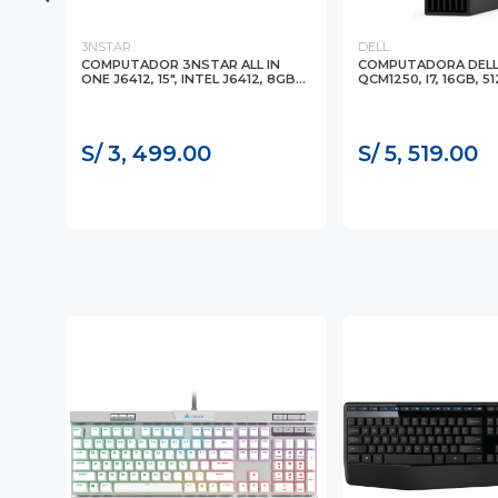
3NSTAR
DELL
COMPUTADOR 3NSTAR ALL IN
COMPUTADORA DELL
6 U5
ONE J6412, 15", INTEL J6412, 8GB...
QCM1250, I7, 16GB, 51
S/ 3, 499.00
S/ 5, 519.00