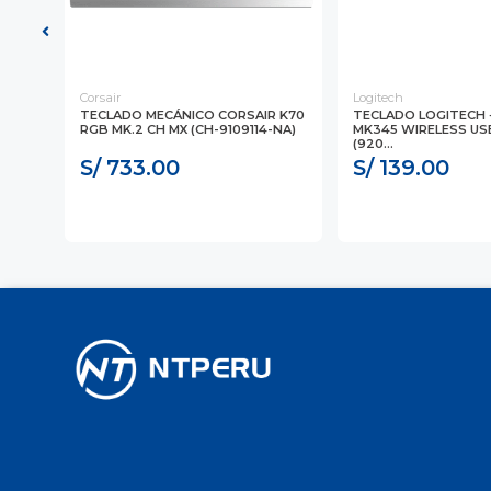
Corsair
Logitech
225H
TECLADO MECÁNICO CORSAIR K70
TECLADO LOGITECH 
RGB MK.2 CH MX (CH-9109114-NA)
MK345 WIRELESS US
(920...
S/ 733.00
S/ 139.00