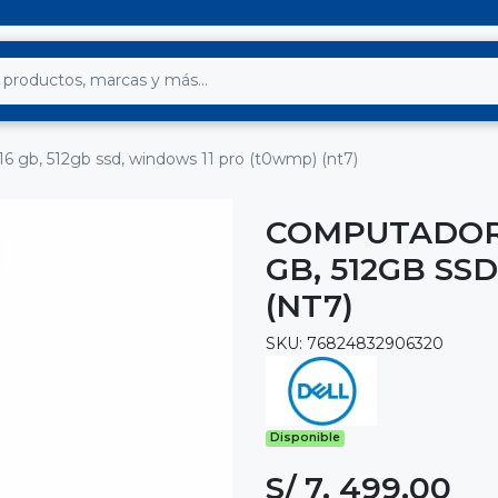
 16 gb, 512gb ssd, windows 11 pro (t0wmp) (nt7)
COMPUTADORA 
GB, 512GB SS
(NT7)
SKU: 76824832906320
Disponible
S/ 7, 499.00