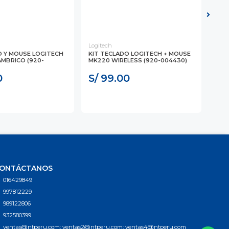
Logitech
Logi
O Y MOUSE LOGITECH
KIT TECLADO LOGITECH + MOUSE
TEC
AMBRICO (920-
MK220 WIRELESS (920-004430)
MK2
0
S/ 99.00
S/
ONTÁCTANOS
016429849
997812229
989122806
932580399
ventas@ntperu.com; ventas2@ntperu.com; ventas4@ntperu.com