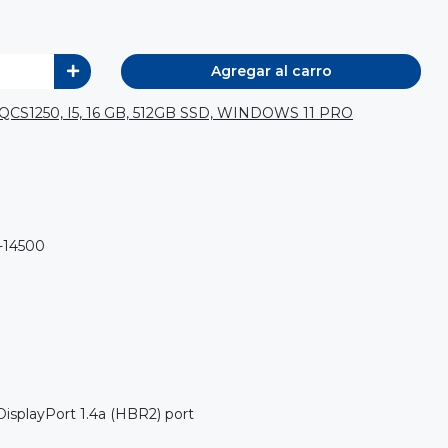
Agregar al carro
1250, I5, 16 GB, 512GB SSD, WINDOWS 11 PRO
5-14500
DisplayPort 1.4a (HBR2) port