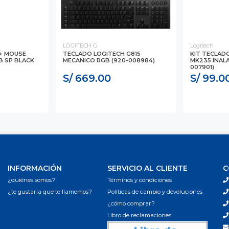
LOGITECH G
Logitech
+ MOUSE
TECLADO LOGITECH G815
KIT TECLAD
B SP BLACK
MECANICO RGB (920-008984)
MK235 INAL
007901)
S/ 669.00
S/ 99.0
INFORMACIÓN
SERVICIO AL CLIENTE
C
¿quiénes somos?
Términos y condiciones
¿te gustaría que te llamemos?
Políticas de cambio y devoluciones
¿cómo comprar?
Libro de reclamaciones