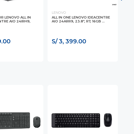
LENOVO
LEN
 LENOVO ALL IN
ALL IN ONE LENOVO IDEACENTRE
COM
TRE AIO 24IRH9,
AIO 24ARR9, 23.8", R7, 16GB ...
THI
225,
IN
TEC
9.00
S/ 3, 399.00
S/