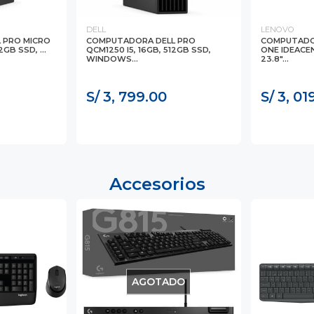
DELL
LENOVO
 PRO MICRO
COMPUTADORA DELL PRO
COMPUTADOR
2GB SSD, ...
QCM1250 I5, 16GB, 512GB SSD,
ONE IDEACEN
WINDOWS...
23.8"...
S/ 3, 799.00
S/ 3, 01
Accesorios
AGOTADO