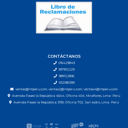
CONTÁCTANOS
016429849
997812229
989122806
932580399
ventas@ntperu.com; ventas2@ntperu.com; ventas4@ntperu.com
Avenida Paseo la República 4644, Oficina 404, Miraflores, Lima- Perú
Avenida Paseo la República 3195, Oficina 702, San Isidro, Lima- Perú