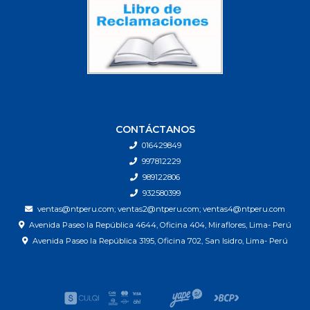
CONTÁCTANOS
016429849
997812229
989122806
932580399
ventas@ntperu.com; ventas2@ntperu.com; ventas4@ntperu.com
Avenida Paseo la República 4644, Oficina 404, Miraflores, Lima- Perú
Avenida Paseo la República 3195, Oficina 702, San Isidro, Lima- Perú