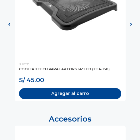
XTech
TA
P-
COOLER XTECH PARA LAPTOPS 14" LED (XTA-150)
BA
(A
S/ 45.00
S
Agregar al carro
Accesorios