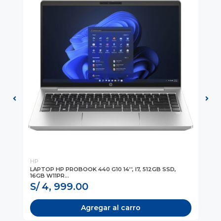
HP
HP
H
LAPTOP HP PROBOOK 440 G10 14'', I7, 512GB SSD,
LA
16GB W11PR...
SSD
S/ 4, 999.00
S/
Agregar al carro