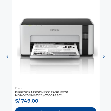
Epson
ZE
PM
IMPRESORA EPSON ECOTANK M1120
ES
MONOCROMATICA (C11CG96301) ...
DE 
S/ 749.00
S