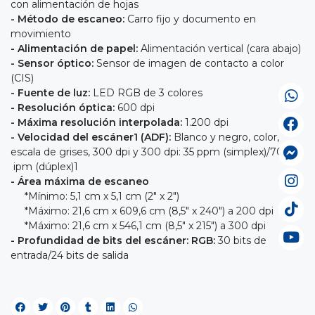
con alimentación de hojas
- Método de escaneo:
Carro fijo y documento en
movimiento
- Alimentación de papel:
Alimentación vertical (cara abajo)
- Sensor óptico:
Sensor de imagen de contacto a color
(CIS)
- Fuente de luz:
LED RGB de 3 colores
- Resolución óptica:
600 dpi
- Máxima resolución interpolada:
1.200 dpi
- Velocidad del escáner1 (ADF):
Blanco y negro, color,
escala de grises, 300 dpi y 300 dpi: 35 ppm (simplex)/70
ipm (dúplex)1
- Área máxima de escaneo
*Mínimo: 5,1 cm x 5,1 cm (2" x 2")
*Máximo: 21,6 cm x 609,6 cm (8,5" x 240") a 200 dpi
*Máximo: 21,6 cm x 546,1 cm (8,5" x 215") a 300 dpi
- Profundidad de bits del escáne
r: RGB:
30 bits de
entrada/24 bits de salida