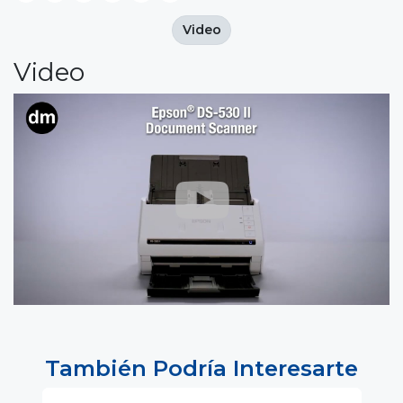
Video
Video
También Podría Interesarte