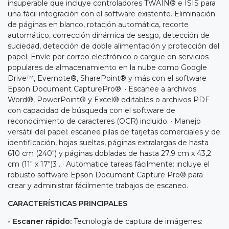
insuperable que incluye controladores TWAIN® e ISIS para
una fácil integración con el software existente. Eliminación
de páginas en blanco, rotación automática, recorte
automático, corrección dinámica de sesgo, detección de
suciedad, detección de doble alimentación y protección del
papel. Envíe por correo electrónico o cargue en servicios
populares de almacenamiento en la nube como Google
Drive™, Evernote®, SharePoint® y más con el software
Epson Document CapturePro®. · Escanee a archivos
Word®, PowerPoint® y Excel® editables o archivos PDF
con capacidad de búsqueda con el software de
reconocimiento de caracteres (OCR) incluido. · Manejo
versátil del papel: escanee pilas de tarjetas comerciales y de
identificación, hojas sueltas, páginas extralargas de hasta
610 cm (240") y páginas dobladas de hasta 27,9 cm x 43,2
cm (11" x 17")3 . · Automatice tareas fácilmente: incluye el
robusto software Epson Document Capture Pro® para
crear y administrar fácilmente trabajos de escaneo.
CARACTERÍSTICAS PRINCIPALES
- Escaner rápido:
Tecnología de captura de imágenes: