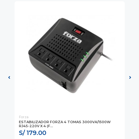
Forza
Fo
8
ESTABILIZADOR FORZA 4 TOMAS 3000VA/1500W
ES
RJ45-220V X 4 (F...
110
S/ 179.00
S