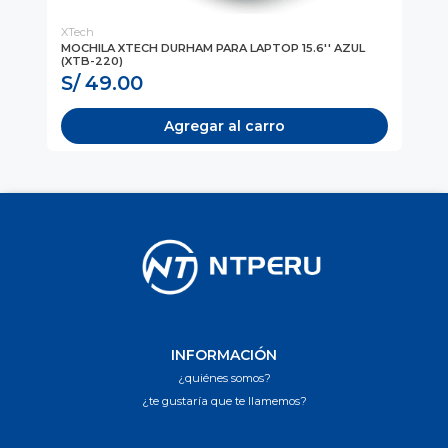
XTech
DE
 7,
MOCHILA XTECH DURHAM PARA LAPTOP 15.6'' AZUL
LA
(XTB-220)
7 2
S/ 49.00
S
Agregar al carro
INFORMACIÓN
¿quiénes somos?
¿te gustaría que te llamemos?