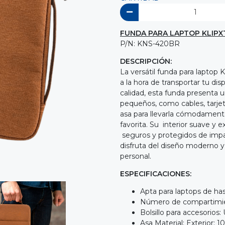
FUNDA PARA LAPTOP KLIPX
P/N: KNS-420BR
DESCRIPCIÓN:
La versátil funda para lapto
a la hora de transportar tu di
calidad, esta funda presenta un
pequeños, como cables, tarjet
asa para llevarla cómodamente
favorita. Su interior suave y 
seguros y protegidos de impa
disfruta del diseño moderno 
personal.
ESPECIFICACIONES:
Apta para laptops de has
Número de compartimien
Bolsillo para accesorios:
Asa Material: Exterior: 1