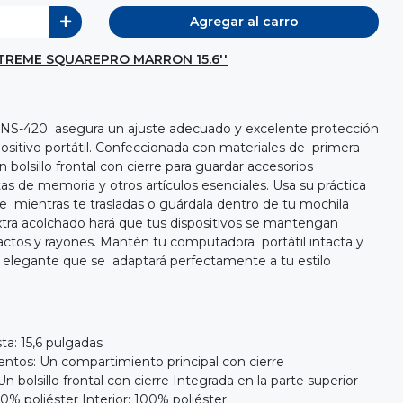
Agregar al carro
TREME SQUAREPRO MARRON 15.6''
p KNS-420 asegura un ajuste adecuado y excelente protección
spositivo portátil. Confeccionada con materiales de primera
 bolsillo frontal con cierre para guardar accesorios
as de memoria y otros artículos esenciales. Usa su práctica
 mientras te trasladas o guárdala dentro de tu mochila
extra acolchado hará que tus dispositivos se mantengan
ctos y rayones. Mantén tu computadora portátil intacta y
y elegante que se adaptará perfectamente a tu estilo
ta: 15,6 pulgadas
tos: Un compartimiento principal con cierre
 Un bolsillo frontal con cierre Integrada en la parte superior
00% poliéster Interior: 100% poliéster