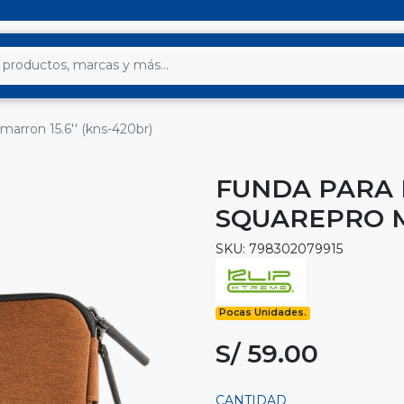
marron 15.6'' (kns-420br)
FUNDA PARA 
SQUAREPRO MA
SKU: 798302079915
Pocas Unidades.
S/ 59.00
CANTIDAD