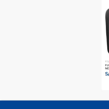
Kl
FU
NE
S