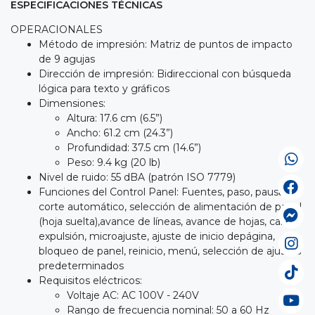
ESPECIFICACIONES TÉCNICAS
OPERACIONALES
Método de impresión: Matriz de puntos de impacto
de 9 agujas
Dirección de impresión: Bidireccional con búsqueda
lógica para texto y gráficos
Dimensiones:
Altura: 17.6 cm (6.5”)
Ancho: 61.2 cm (24.3”)
Profundidad: 37.5 cm (14.6”)
Peso: 9.4 kg (20 lb)
Nivel de ruido: 55 dBA (patrón ISO 7779)
Funciones del Control Panel: Fuentes, paso, pausa,
corte automático, selección de alimentación de papel
(hoja suelta),avance de líneas, avance de hojas, carga,
expulsión, microajuste, ajuste de inicio depágina,
bloqueo de panel, reinicio, menú, selección de ajustes
predeterminados
Requisitos eléctricos:
Voltaje AC: AC 100V - 240V
Rango de frecuencia nominal: 50 a 60 Hz