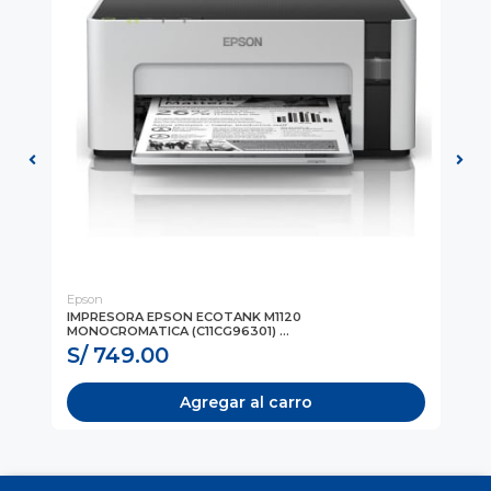
Epson
Ep
IMPRESORA EPSON ECOTANK M1120
IM
MONOCROMATICA (C11CG96301) ...
(N
S/ 749.00
S
Agregar al carro