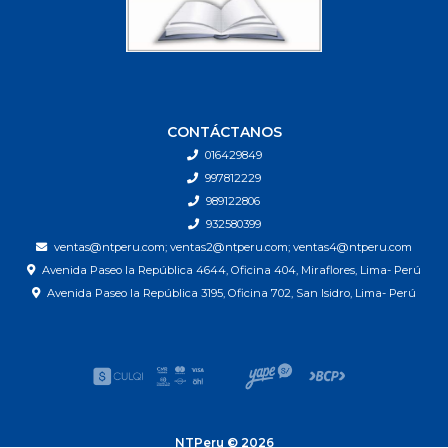
CONTÁCTANOS
016429849
997812229
989122806
932580399
ventas@ntperu.com; ventas2@ntperu.com; ventas4@ntperu.com
Avenida Paseo la República 4644, Oficina 404, Miraflores, Lima- Perú
Avenida Paseo la República 3195, Oficina 702, San Isidro, Lima- Perú
NTPeru © 2026