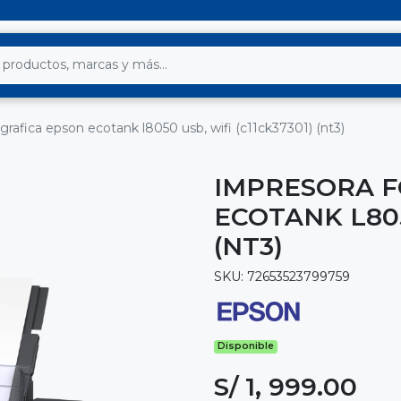
grafica epson ecotank l8050 usb, wifi (c11ck37301) (nt3)
IMPRESORA F
ECOTANK L805
(NT3)
SKU: 72653523799759
Disponible
S/ 1, 999.00