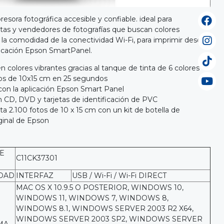
sora fotográfica accesible y confiable. ideal para
stas y vendedores de fotografías que buscan colores
n la comodidad de la conectividad Wi-Fi, para imprimir desde
plicación Epson SmartPanel.
n colores vibrantes gracias al tanque de tinta de 6 colores
os de 10x15 cm en 25 segundos
on la aplicación Epson Smart Panel
 CD, DVD y tarjetas de identificación de PVC
a 2.100 fotos de 10 x 15 cm con un kit de botella de
ginal de Epson
E
C11CK37301
DAD
INTERFAZ
USB / Wi-Fi / Wi-Fi DIRECT
MAC OS X 10.9.5 O POSTERIOR, WINDOWS 10,
WINDOWS 11, WINDOWS 7, WINDOWS 8,
WINDOWS 8.1, WINDOWS SERVER 2003 R2 X64,
WINDOWS SERVER 2003 SP2, WINDOWS SERVER