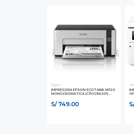
Epson
H
IMPRESORA EPSON ECOTANK M1120
IM
MONOCROMATICA (C11CG96301) ...
OF
S/ 749.00
S