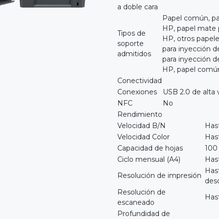
a doble cara
Papel común, pa
HP, papel mate pr
Tipos de
HP, otros papeles
soporte
para inyección d
admitidos
para inyección d
HP, papel común
Conectividad
Conexiones
USB 2.0 de alta 
NFC
No
Rendimiento
Velocidad B/N
Has
Velocidad Color
Has
Capacidad de hojas
100
Ciclo mensual (A4)
Has
Has
Resolución de impresión
des
Resolución de
Has
escaneado
Profundidad de