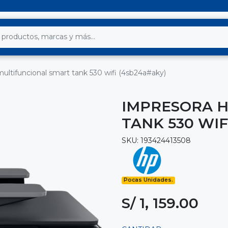
ultifuncional smart tank 530 wifi (4sb24a#aky)
IMPRESORA H
TANK 530 WIF
SKU: 193424413508
Pocas Unidades.
S/ 1, 159.00