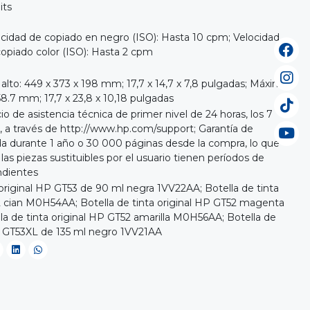
its
cidad de copiado en negro (ISO): Hasta 10 cpm; Velocidad
opiado color (ISO): Hasta 2 cpm
alto: 449 x 373 x 198 mm; 17,7 x 14,7 x 7,8 pulgadas; Máximo:
58.7 mm; 17,7 x 23,8 x 10,18 pulgadas
io de asistencia técnica de primer nivel de 24 horas, los 7
, a través de http://www.hp.com/support; Garantía de
da durante 1 año o 30 000 páginas desde la compra, lo que
las piezas sustituibles por el usuario tienen períodos de
ndientes
 original HP GT53 de 90 ml negra 1VV22AA; Botella de tinta
2 cian M0H54AA; Botella de tinta original HP GT52 magenta
a de tinta original HP GT52 amarilla M0H56AA; Botella de
HP GT53XL de 135 ml negro 1VV21AA