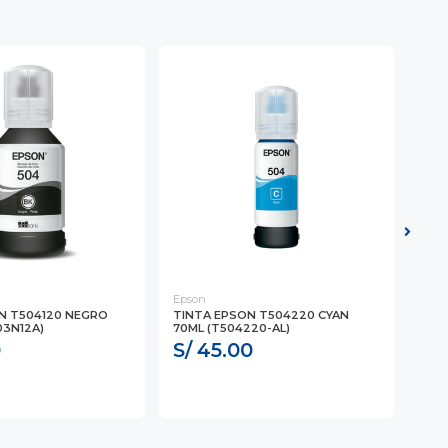
Epson
Epso
N T504120 NEGRO
TINTA EPSON T504220 CYAN
TIN
03N12A)
70ML (T504220-AL)
MAG
0
S/ 45.00
S/