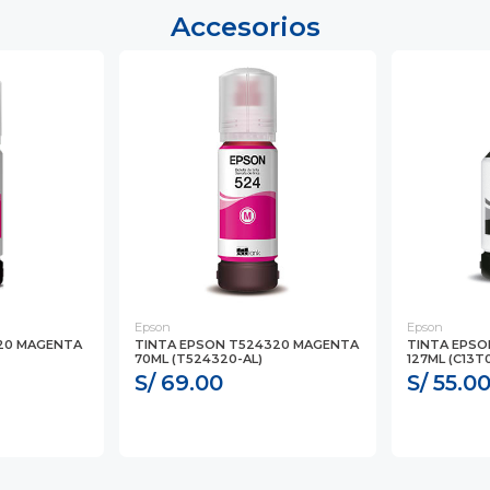
Accesorios
Epson
Epson
120 MAGENTA
TINTA EPSON T524320 MAGENTA
TINTA EPSO
70ML (T524320-AL)
127ML (C13T
S/ 69.00
S/ 55.0