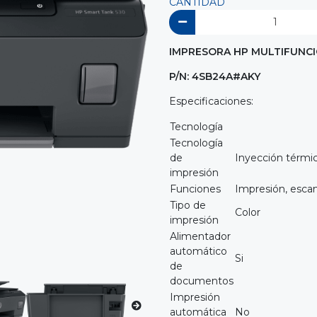
CANTIDAD
IMPRESORA HP MULTIFUNCI
P/N: 4SB24A#AKY
Especificaciones:
Tecnología
Tecnología
de
Inyección térmi
impresión
Funciones
Impresión, esca
Tipo de
Color
impresión
Alimentador
automático
Si
de
documentos
Impresión
automática
No