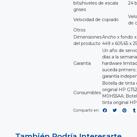
bits/niveles de escala
24 b
grises
Velo
Velocidad de copiado
de c
Otros
Dimensiones
Ancho x fondo x 
del producto
449 x 605.65 x 2
Un año de servic
días a la semana
Garantía
hardware limita
suceda primero; 
garantía indepe
Botella de tinta
original HP GT5
Consumibles
M0H55AA; Botell
tinta original 
Compartir en:
También Podría Interesarte