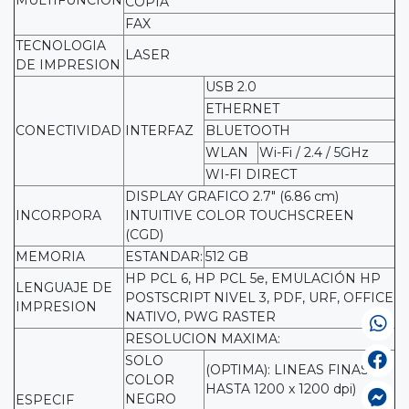
COPIA
FAX
TECNOLOGIA
LASER
DE IMPRESION
USB 2.0
ETHERNET
CONECTIVIDAD
INTERFAZ
BLUETOOTH
WLAN
Wi-Fi / 2.4 / 5GHz
WI-FI DIRECT
DISPLAY GRAFICO 2.7" (6.86 cm)
INCORPORA
INTUITIVE COLOR TOUCHSCREEN
(CGD)
MEMORIA
ESTANDAR:
512 GB
HP PCL 6, HP PCL 5e, EMULACIÓN HP
LENGUAJE DE
POSTSCRIPT NIVEL 3, PDF, URF, OFFICE
IMPRESION
NATIVO, PWG RASTER
RESOLUCION MAXIMA:
SOLO
(OPTIMA): LINEAS FINAS /
COLOR
HASTA 1200 x 1200 dpi)
NEGRO
ESPECIF