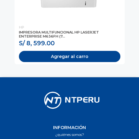
HP
HP
IMPRESORA MULTIFUNCIONAL HP LASERJET
IM
ENTERPRISE M636FH (7...
(6
S/ 8, 599.00
S/
Agregar al carro
INFORMACIÓN
¿quiénes somos?