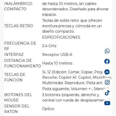
INALÁMBRICO
de hasta 10 metros, sin cables
COMPACTO
desordenados. Diseñado para ahorrar
espacio.
Teclas de estilo retro que ofrecen
TECLAS RETRO
escritura precisa y cómoda en un
diseño compacto.
ESPECIFICACIONES
FRECUENCIA DE
2.4 GHz
RF
INTERFAZ
Receptor USB-A
DISTANCIA DE
Hasta 10 metros
FUNCIONAMIENTO
Sí, 12 (Edición: Cortar, Copiar, Pegar,
TECLAS DE
Recorte; Copilot AI: Copilot, Micrófono;
FUNCION
Multimedia: Reproducir, Pista anterior,
Pista siguiente, Volumen +-, Silencio)
BOTONES DEL
3 botones (izquierdo, derecho y
MOUSE
central con rueda de desplazamiento)
SENSOR DEL
Optico
RATON