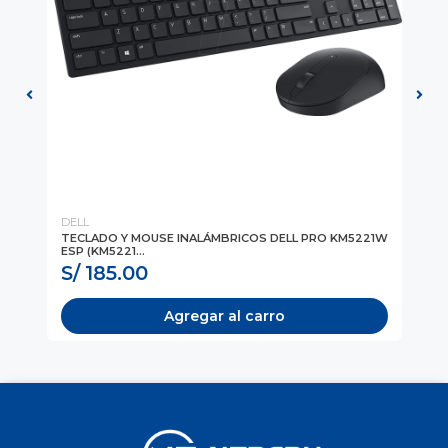
DELL
Kli
O
TECLADO Y MOUSE INALÁMBRICOS DELL PRO KM5221W
KI
ESP (KM5221...
IN
S/ 185.00
S
Agregar al carro