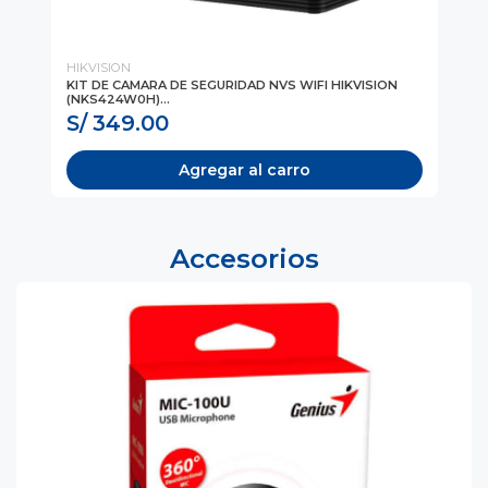
HIKVISION
Log
KIT DE CAMARA DE SEGURIDAD NVS WIFI HIKVISION
CÁ
(NKS424W0H)...
NE
S/ 349.00
S
Agregar al carro
Accesorios