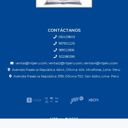
CONTÁCTANOS
016429849
997812229
989122806
932580399
ventas@ntperu.com; ventas2@ntperu.com; ventas4@ntperu.com
Avenida Paseo la República 4644, Oficina 404, Miraflores, Lima- Perú
Avenida Paseo la República 3195, Oficina 702, San Isidro, Lima- Perú
NTPeru © 2026
| Next Technology