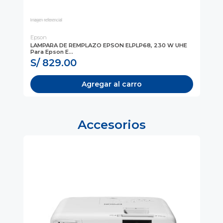
Epson
WE
K 3
LAMPARA DE REMPLAZO EPSON ELPLP68, 230 W UHE
LA
Para Epson E...
MO
S/ 829.00
S
Agregar al carro
Accesorios