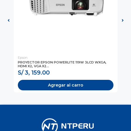
Epson
Ep
PROYECTOR EPSON POWERLITE 119W 3LCD WXGA,
PR
HDMI X2, VGA X2...
WX
S/ 3, 159.00
S
Agregar al carro