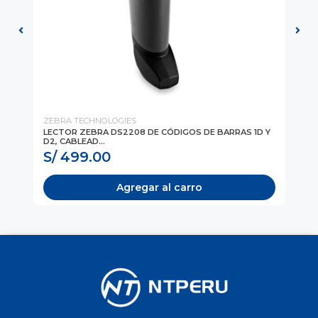
ZEBRA TECHNOLOGIES
ZE
LECTOR ZEBRA DS2208 DE CÓDIGOS DE BARRAS 1D Y
LE
D2, CABLEAD...
LS2
S/ 499.00
S
Agregar al carro