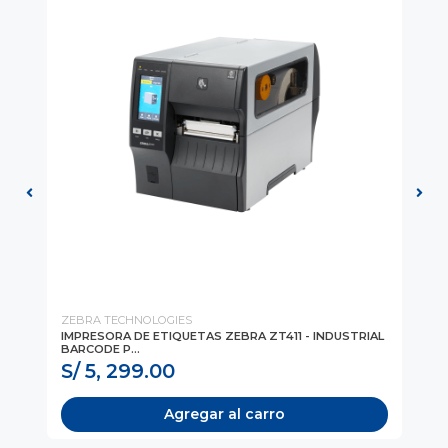
ZEBRA TECHNOLOGIES
ZE
IMPRESORA DE ETIQUETAS ZEBRA ZT411 - INDUSTRIAL
TE
BARCODE P...
AND
S/ 5, 299.00
S
Agregar al carro