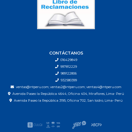
CONTÁCTANOS
016429849
997812229
989122806
932580399
ventas@ntperu.com; ventas2@ntperu.com; ventas4@ntperu.com
Avenida Paseo la República 4644, Oficina 404, Miraflores, Lima- Perú
Avenida Paseo la República 3195, Oficina 702, San Isidro, Lima- Perú