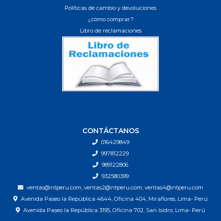
Políticas de cambio y devoluciones
¿cómo comprar?
Libro de reclamaciones
CONTÁCTANOS
016429849
997812229
989122806
932580399
ventas@ntperu.com; ventas2@ntperu.com; ventas4@ntperu.com
Avenida Paseo la República 4644, Oficina 404, Miraflores, Lima- Perú
Avenida Paseo la República 3195, Oficina 702, San Isidro, Lima- Perú