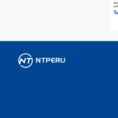
MO
(H
S