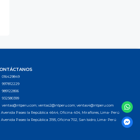
ONTÁCTANOS
016429849
997812229
989122806
932580399
ventas@ntperu.com; ventas2@ntperu.com; ventas4@ntperu.com
Avenida Paseo la República 4644, Oficina 404, Miraflores, Lima- Perú
Avenida Paseo la República 3195, Oficina 702, San Isidro, Lima- Perú