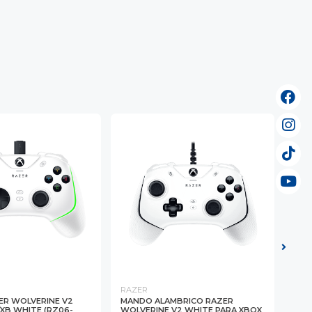
RAZER
RAZ
R WOLVERINE V2
MANDO ALAMBRICO RAZER
MAN
XB WHITE (RZ06-
WOLVERINE V2 WHITE PARA XBOX
WIR