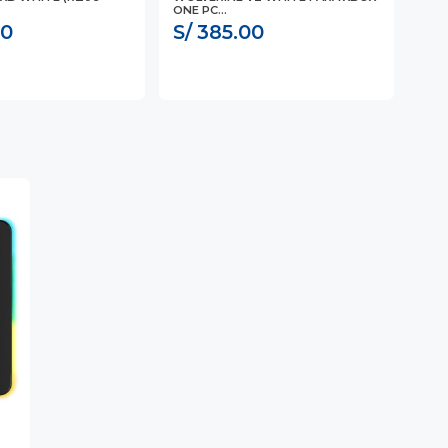
ONE PC...
WHIT
00
S/ 385.00
S/