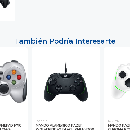
También Podría Interesarte
RAZER
RAZER
MEPAD F710
MANDO ALAMBRICO RAZER
MANDO RAZE
 (940-
WOLVERINE V2 BLACK PARA XBOX
CHROMA PC/