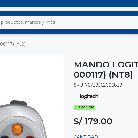
00117) (nt8)
MANDO LOGIT
000117) (NT8)
SKU: 76739362096839
Disponible
S/ 179.00
CANTIDAD