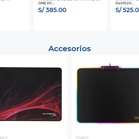
ONE PC...
0401020...
S/ 385.00
S/ 525.
Accesorios
perX
HyperX