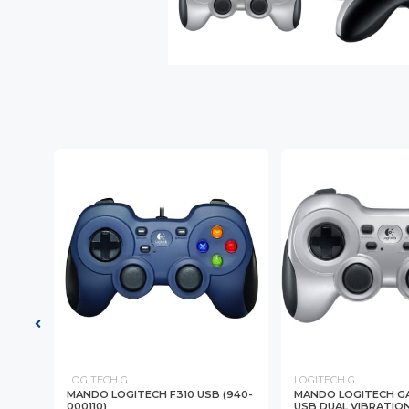
LOGITECH G
LOGITECH G
MANDO LOGITECH F310 USB (940-
MANDO LOGITECH GA
PC
000110)
USB DUAL VIBRATION