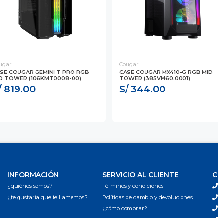
ugar
Cougar
SE COUGAR GEMINI T PRO RGB
CASE COUGAR MX410-G RGB MID
D TOWER (106KMT0008-00)
TOWER (385VM60.0001)
/ 819.00
S/ 344.00
INFORMACIÓN
SERVICIO AL CLIENTE
C
¿quiénes somos?
Términos y condiciones
¿te gustaría que te llamemos?
Políticas de cambio y devoluciones
¿cómo comprar?