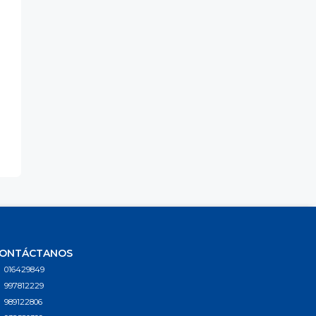
ONTÁCTANOS
016429849
997812229
989122806