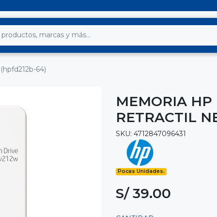
 (hpfd212b-64)
MEMORIA HP 
RETRACTIL N
SKU: 4712847096431
Pocas Unidades.
S/ 39.00