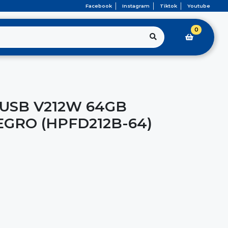
Facebook
Instagram
Tiktok
Youtube
0
USB V212W 64GB
EGRO (HPFD212B-64)