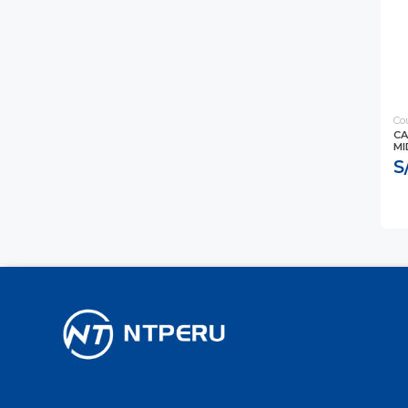
Co
CA
MI
S