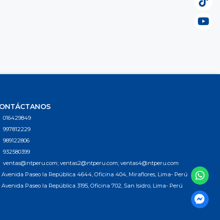
ONTÁCTANOS
016429849
997812229
989122806
932580399
ventas@ntperu.com; ventas2@ntperu.com; ventas4@ntperu.com
Avenida Paseo la República 4644, Oficina 404, Miraflores, Lima- Perú
Avenida Paseo la República 3195, Oficina 702, San Isidro, Lima- Perú